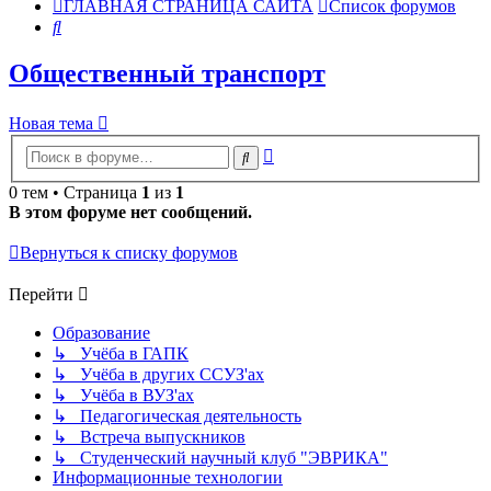
ГЛАВНАЯ СТРАНИЦА САЙТА
Список форумов
Поиск
Общественный транспорт
Новая тема
Расширенный
Поиск
поиск
0 тем • Страница
1
из
1
В этом форуме нет сообщений.
Вернуться к списку форумов
Перейти
Образование
↳ Учёба в ГАПК
↳ Учёба в других ССУЗ'ах
↳ Учёба в ВУЗ'ах
↳ Педагогическая деятельность
↳ Встреча выпускников
↳ Студенческий научный клуб "ЭВРИКА"
Информационные технологии