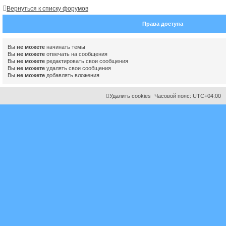
е
Вернуться к списку форумов
н
н
ы
Права доступа
й
п
о
и
Вы
не можете
начинать темы
с
Вы
не можете
отвечать на сообщения
к
Вы
не можете
редактировать свои сообщения
Вы
не можете
удалять свои сообщения
Вы
не можете
добавлять вложения
Удалить cookies
Часовой пояс:
UTC+04:00