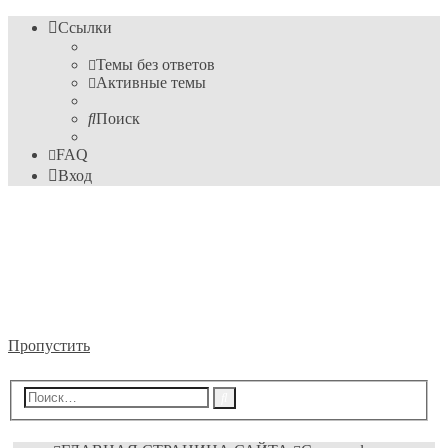
Ссылки
Темы без ответов
Активные темы
Поиск
FAQ
Вход
Информационные
технологии
Форум пока ещё преподавателя Михайловского М.С.
Пропустить
Расширенный
Поиск
поиск