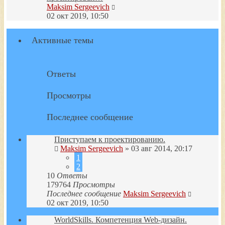
Перейти
Maksim Sergeevich
к
02 окт 2019, 10:50
последнему
сообщению
Активные темы
Ответы
Просмотры
Последнее сообщение
Приступаем к проектированию.
Maksim Sergeevich
» 03 авг 2014, 20:17
1
2
10
Ответы
179764
Просмотры
Последнее сообщение
Maksim Sergeevich
02 окт 2019, 10:50
WorldSkills. Компетенция Web-дизайн.