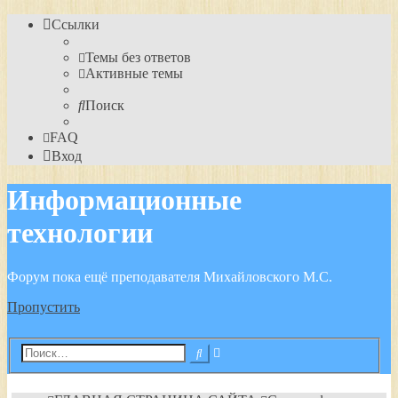
Ссылки
Темы без ответов
Активные темы
Поиск
FAQ
Вход
Информационные
технологии
Форум пока ещё преподавателя Михайловского М.С.
Пропустить
Расширенный
Поиск
поиск