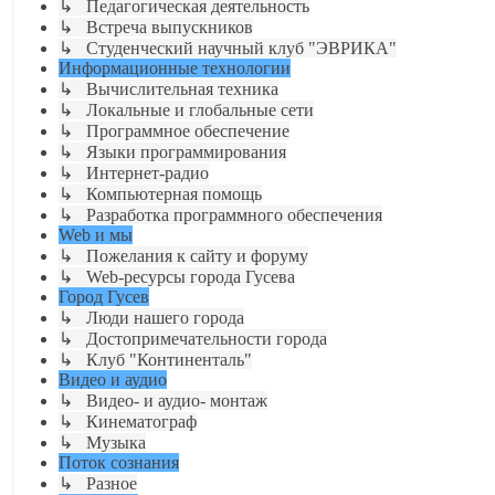
↳ Педагогическая деятельность
↳ Встреча выпускников
↳ Студенческий научный клуб "ЭВРИКА"
Информационные технологии
↳ Вычислительная техника
↳ Локальные и глобальные сети
↳ Программное обеспечение
↳ Языки программирования
↳ Интернет-радио
↳ Компьютерная помощь
↳ Разработка программного обеспечения
Web и мы
↳ Пожелания к сайту и форуму
↳ Web-ресурсы города Гусева
Город Гусев
↳ Люди нашего города
↳ Достопримечательности города
↳ Клуб "Континенталь"
Видео и аудио
↳ Видео- и аудио- монтаж
↳ Кинематограф
↳ Музыка
Поток сознания
↳ Разное