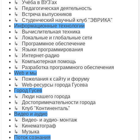
↳ Учёба в ВУЗ'ах
↳ Педагогическая деятельность
↳ Встреча выпускников
↳ Студенческий научный клуб "ЭВРИКА"
Информационные технологии
↳ Вычислительная техника
↳ Локальные и глобальные сети
↳ Программное обеспечение
↳ Языки программирования
↳ Интернет-радио
↳ Компьютерная помощь
↳ Разработка программного обеспечения
Web и мы
↳ Пожелания к сайту и форуму
↳ Web-ресурсы города Гусева
Город Гусев
↳ Люди нашего города
↳ Достопримечательности города
↳ Клуб "Континенталь"
Видео и аудио
↳ Видео- и аудио- монтаж
↳ Кинематограф
↳ Музыка
Поток сознания