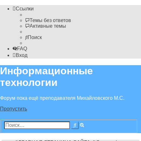
Ссылки
Темы без ответов
Активные темы
Поиск
FAQ
Вход
Информационные
технологии
Форум пока ещё преподавателя Михайловского М.С.
Пропустить
Расширенный
Поиск
поиск