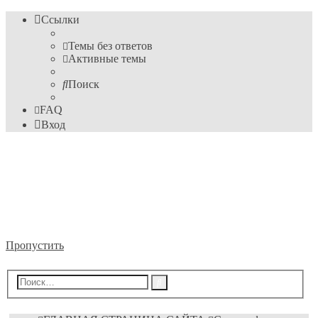
Ссылки
Темы без ответов
Активные темы
Поиск
FAQ
Вход
Информационные
технологии
Форум пока ещё преподавателя Михайловского М.С.
Пропустить
Расширенный
Поиск
поиск