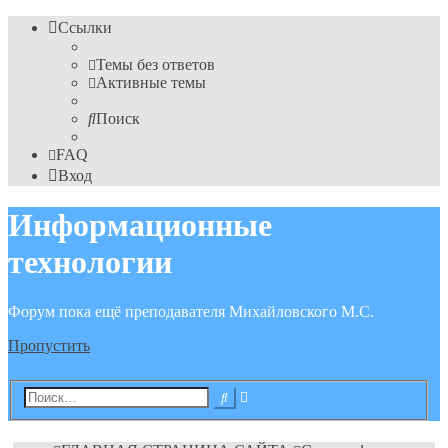
Ссылки
Темы без ответов
Активные темы
Поиск
FAQ
Вход
Информационные
технологии
Форум пока ещё преподавателя Михайловского М.С.
Пропустить
Расширенный
Поиск
поиск