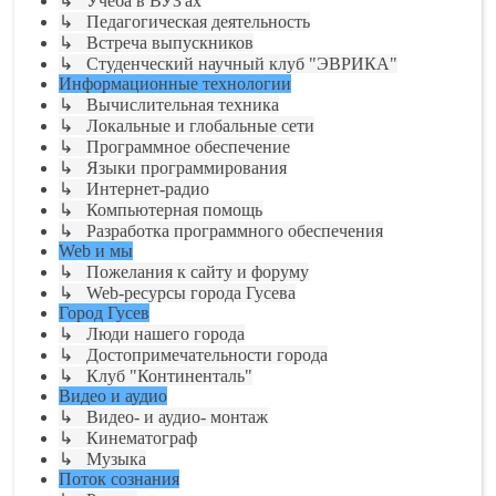
↳ Учёба в ВУЗ'ах
↳ Педагогическая деятельность
↳ Встреча выпускников
↳ Студенческий научный клуб "ЭВРИКА"
Информационные технологии
↳ Вычислительная техника
↳ Локальные и глобальные сети
↳ Программное обеспечение
↳ Языки программирования
↳ Интернет-радио
↳ Компьютерная помощь
↳ Разработка программного обеспечения
Web и мы
↳ Пожелания к сайту и форуму
↳ Web-ресурсы города Гусева
Город Гусев
↳ Люди нашего города
↳ Достопримечательности города
↳ Клуб "Континенталь"
Видео и аудио
↳ Видео- и аудио- монтаж
↳ Кинематограф
↳ Музыка
Поток сознания