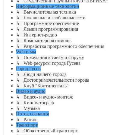
↳ Студенческий научный клуб "ЭВРИКА"
Информационные технологии
↳ Вычислительная техника
↳ Локальные и глобальные сети
↳ Программное обеспечение
↳ Языки программирования
↳ Интернет-радио
↳ Компьютерная помощь
↳ Разработка программного обеспечения
Web и мы
↳ Пожелания к сайту и форуму
↳ Web-ресурсы города Гусева
Город Гусев
↳ Люди нашего города
↳ Достопримечательности города
↳ Клуб "Континенталь"
Видео и аудио
↳ Видео- и аудио- монтаж
↳ Кинематограф
↳ Музыка
Поток сознания
↳ Разное
Транспорт
↳ Общественный транспорт