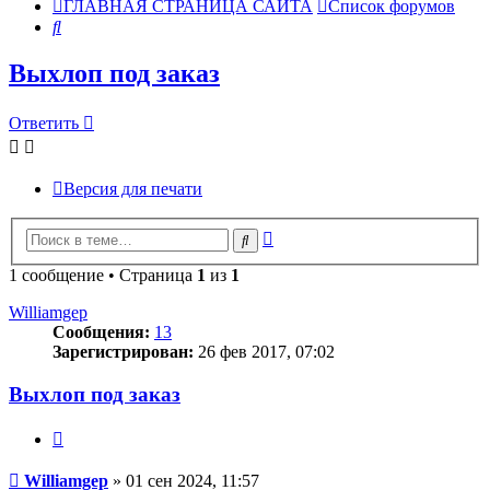
ГЛАВНАЯ СТРАНИЦА САЙТА
Список форумов
Поиск
Выхлоп под заказ
Ответить
Версия для печати
Расширенный
Поиск
поиск
1 сообщение • Страница
1
из
1
Williamgep
Сообщения:
13
Зарегистрирован:
26 фев 2017, 07:02
Выхлоп под заказ
Цитата
Сообщение
Williamgep
»
01 сен 2024, 11:57