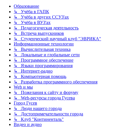
Образование
↳ Учёба в ГАПК
↳ Учёба в других ССУЗ'ах
↳ Учёба в ВУЗ'ах
↳ Педагогическая деятельность
↳ Встреча выпускников
↳ Студенческий научный клуб "ЭВРИКА"
Информационные технологии
↳ Вычислительная техника
↳ Локальные и глобальные сети
↳ Программное обеспечение
↳ Языки программирования
↳ Интернет-радио
↳ Компьютерная помощь
↳ Разработка программного обеспечения
Web и мы
↳ Пожелания к сайту и форуму
↳ Web-ресурсы города Гусева
Город Гусев
↳ Люди нашего города
↳ Достопримечательности города
↳ Клуб "Континенталь"
Видео и аудио