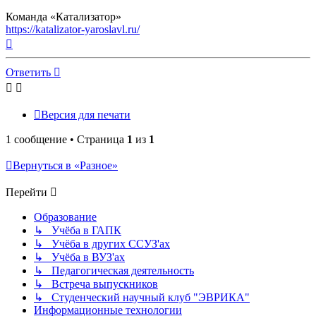
Команда «Катализатор»
https://katalizator-yaroslavl.ru/
Вернуться
к
началу
Ответить
Версия для печати
1 сообщение • Страница
1
из
1
Вернуться в «Разное»
Перейти
Образование
↳ Учёба в ГАПК
↳ Учёба в других ССУЗ'ах
↳ Учёба в ВУЗ'ах
↳ Педагогическая деятельность
↳ Встреча выпускников
↳ Студенческий научный клуб "ЭВРИКА"
Информационные технологии