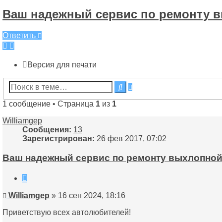
Ваш надежный сервис по ремонту в
Ответить
Версия для печати
Расширенный
Поиск
поиск
1 сообщение • Страница
1
из
1
Williamgep
Сообщения:
13
Зарегистрирован:
26 фев 2017, 07:02
Ваш надежный сервис по ремонту выхлопной
Цитата
Сообщение
Williamgep
»
16 сен 2024, 18:16
Приветствую всех автолюбителей!