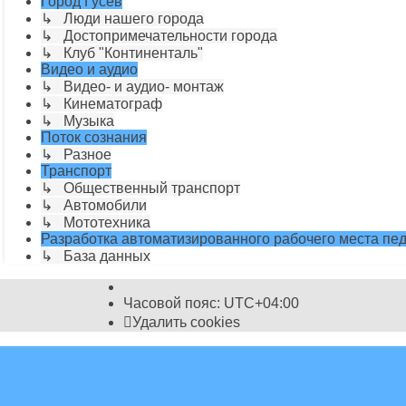
Город Гусев
↳ Люди нашего города
↳ Достопримечательности города
↳ Клуб "Континенталь"
Видео и аудио
↳ Видео- и аудио- монтаж
↳ Кинематограф
↳ Музыка
Поток сознания
↳ Разное
Транспорт
↳ Общественный транспорт
↳ Автомобили
↳ Мототехника
Разработка автоматизированного рабочего места пед
↳ База данных
Часовой пояс:
UTC+04:00
Удалить cookies