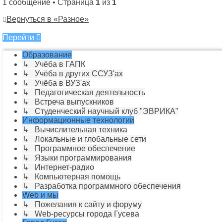
1 сообщение • Страница
1
из
1
Вернуться в «Разное»
Перейти
Образование
↳ Учёба в ГАПК
↳ Учёба в других ССУЗ'ах
↳ Учёба в ВУЗ'ах
↳ Педагогическая деятельность
↳ Встреча выпускников
↳ Студенческий научный клуб "ЭВРИКА"
Информационные технологии
↳ Вычислительная техника
↳ Локальные и глобальные сети
↳ Программное обеспечение
↳ Языки программирования
↳ Интернет-радио
↳ Компьютерная помощь
↳ Разработка программного обеспечения
Web и мы
↳ Пожелания к сайту и форуму
↳ Web-ресурсы города Гусева